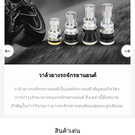
วาล์วยางรถจักรยานยนต์
วาล์วยางรถจักรยานยนต์เป็นองค์ประกอบสำคัญของกิจวัตร
การบำรุงรักษายางของรถจักรยานยนต์ สิ่งเหล่านี้มีบทบาท
สำคัญในการรับรองว่ายางรถจักรยานยนต์ของคุณจะถูกเติมลม
อย่างเหมาะสม ซึ่งมีความสำคัญต่อการขับขี่ที่ปลอดภัยและมี
ประสิทธิภาพ ที่ Ningbo Haishu Yinping Auto Parts Co.,
สินค้าเด่น
Ltd. เราเชี่ยวชาญในการผลิตวาล์วยางรถจักรยานยนต์