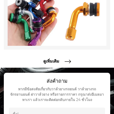
ที่ Ningbo Haishu Yinping Auto Parts เราเข้าใจดีว่าผู้
ขับขี่รถจักรยานยนต์ทุกคนมีความต้องการและความชื่นชอบที่
แตกต่างกันไป นั่นเป็นเหตุผลที่เรานำเสนอตัวเลือกวาล์วยางรถ
จักรยานยนต์ที่หลากหลาย เพื่อให้เหมาะกับขนาดยาง สไตล์
และสภาพการใช้งานที่แตกต่างกัน ตั้งแต่วาล์วมาตรฐานไป
จนถึงวาล์วเฉพาะสำหรับรถจักรยานยนต์สมรรถนะสูง เรามี
ทางออกที่เหมาะสมสำหรับความต้องการของคุณ
ดูเพิ่มเติม
นอกจากนี้เรายังจัดเตรียมผลิตภัณฑ์และบริการบรรจุภัณฑ์ที่
ปรับแต่งตามความต้องการได้ฟรี เพื่อช่วยให้คุณสร้างวาล์วยาง
ส่งคำถาม
รถจักรยานยนต์ให้ดูมีเอกลักษณ์และเป็นมืออาชีพ ไม่ว่าคุณ
หากมีข้อสงสัยเกี่ยวกับวาล์วยางรถยนต์ วาล์วยางรถ
กำลังมองหาการเพิ่มแบรนด์ของคุณเองหรือสร้างการออกแบบ
จักรยานยนต์ ฝาวาล์วยาง หรือรายการราคา กรุณาส่งอีเมลมา
บรรจุภัณฑ์แบบกำหนดเอง ทีมผู้เชี่ยวชาญของเราจะทำงาน
หาเรา แล้วเราจะติดต่อกลับภายใน 24 ชั่วโมง
ร่วมกับคุณเพื่อทำให้วิสัยทัศน์ของคุณเป็นจริง