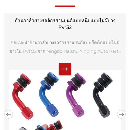
คุณภาพสูงที่ออกแบบมาเพื่อตอบสนองความต้องการเฉพาะของ
ผู้ที่ชื่นชอบรถจักรยานยนต์
ก้านวาล์วยางรถจักรยานยนต์แบบหนีบแบบไม่มียาง
Pvr32
วาล์วยางรถจักรยานยนต์ของเราสร้างขึ้นจากวัสดุระดับ
พรีเมียมที่ทนทานต่อการกัดกร่อนและการสึกหรอ ทำให้มั่นใจ
ขอแนะนำก้านวาล์วยางรถจักรยานยนต์แบบยึดติดแบบไม่มี
ได้ถึงประสิทธิภาพที่ยาวนานแม้ภายใต้สภาวะการขับขี่ที่
ยางใน PVR32 จาก Ningbo Haishu Yinping Auto Parts
รุนแรง มีเกลียวที่ออกแบบอย่างแม่นยำซึ่งให้การซีลที่ปลอดภัย
ผู้ผลิตอุปกรณ์ตกแต่งรถยนต์ระดับพรีเมียมที่เชื่อถือได้มา
และแน่นหนา ป้องกันการรั่วไหลของอากาศ และช่วยให้ยางรถ
ตั้งแต่ปี 2012 ก้านวาล์วยางที่เป็นนวัตกรรมใหม่นี้ได้รับการ
จักรยานยนต์ของคุณรักษาระดับแรงดันที่เหมาะสมได้
ออกแบบมาโดยเฉพาะสำหรับยางรถจักรยานยนต์แบบไม่มี
นอกจากความทนทานและความน่าเชื่อถือแล้ว วาล์วยางรถ
ยางใน โดยให้การเชื่อมต่อที่ปลอดภัยและเชื่อถือได้ซึ่งรับ
จักรยานยนต์ของเรายังได้รับการออกแบบให้ใช้งานง่ายอีกด้วย
ประกันถึงประสิทธิภาพสูงสุด แรงดันลมยางและสมรรถนะ
มีการออกแบบที่กะทัดรัดทำให้เข้าถึงและใช้งานได้ง่าย แม้ใน
พื้นที่แคบ ไม่ว่าคุณจะตรวจสอบแรงดันลมยางก่อนขี่หรือ
ทำการปรับอย่างรวดเร็วระหว่างเดินทาง วาล์วยางรถ
จักรยานยนต์ของเราจะทำให้กระบวนการรวดเร็วและง่ายดาย