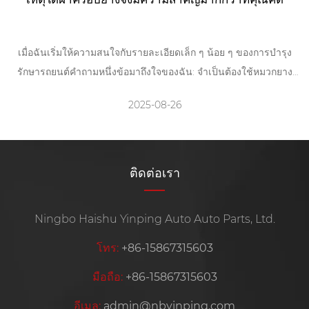
เมื่อฉันเริ่มให้ความสนใจกับรายละเอียดเล็ก ๆ น้อย ๆ ของการบำรุง
รักษารถยนต์คำถามหนึ่งข้อมาถึงใจของฉัน: จำเป็นต้องใช้หมวกยาง
ขนาดเล็กหรือไม่? ตอนแรกฉันคิดว่ามันเป็นเพียงอุปกรณ์เสริมตกแต่ง
2025-08-26
แต่ในไม่ช้าฉันก็รู้ว่าองค์ประกอบเล็ก ๆ นี้มีบทบาทสำคัญในการปกป้อง
ยางและรักษาความปลอดภัยของยานพาหนะ ฝาครอบวาล์วยางอาจดู
เรียบง่าย แต่มันช่วยป้องกันการรั่วไหลของอากาศบล็อกฝุ่นและสิ่ง
สกปรกและทำให้มั่นใจได้ถึงความเสถียรโดยรวมของแรงดันลมยาง
ติดต่อเรา
Ningbo Haishu Yinping Auto Auto Parts, Ltd.
โทร:
+86-15867315603
มือถือ:
+86-15867315603
อีเมล:
admin@nbyinping.com